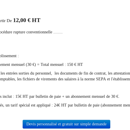
12,00 € HT
artir De
océdure rupture conventionnelle ........
blissement :
nnement mensuel (30 €) = Total mensuel : 150 € HT
 les entrées sorties du personnel, les documents de fin de contrat, les attestation
comptables, les fichiers de virements des salaires à la norme SEPA et l'établiss
riés inclut : 15€ HT par bulletin de paie + un abonnement mensuel de 30 €.
iés, un tarif spécial est appliqué : 24€ HT par bulletin de paie (abonnement men
Devis personnalisé et gratuit sur simple demande